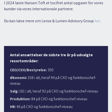
I 2024 løste Hansen Toft et tocifret antal opgaver for vores
kunder via vores internationale partnere.
Du kan læse mere om Lense & Lumen Advisory Group
her
.
Antal ansættelser de sidste tre år på udvalgte
resortområder:
CEO/CXO/Bestyrelse:
350
Økonomi:
158 i alt, heraf 94 på CXO og funktionschef-
niveau
Salg:
161 i alt, heraf 92 på CXO og funktionschef-niveau
Produktion:
84 på CXO og funktionschef-niveau
HR:
46 på CXO og funktionschef-niveau