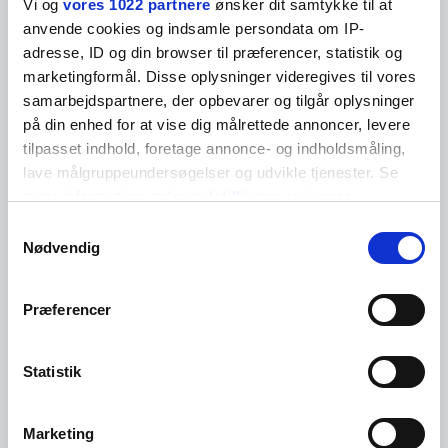
Vi og
vores 1022 partnere
ønsker dit samtykke til at
Blog
anvende cookies og indsamle persondata om IP-
adresse, ID og din browser til præferencer, statistik og
Glem den direkte vej til toppen – brug disse 3 råd i
marketingformål. Disse oplysninger videregives til vores
stedet
samarbejdspartnere, der opbevarer og tilgår oplysninger
på din enhed for at vise dig målrettede annoncer, levere
Der er intet galt med ambitioner og karriereplaner. Men de har det
med at...
tilpasset indhold, foretage annonce- og indholdsmåling,
lave målgruppeundersøgelser og udvikle tjenester. Se
Se mere
mere information under
indstillinger
og i vores
persondatapolitik. Du kan altid trække dit samtykke
Samtykkevalg
tilbage eller ændre indstillinger fra vores
Nødvendig
Bestyrelsen betyder mere end nogensinde
"Cookiedeklaration", eller ved at trykke på "Privacy
CEO’ens rolle er under forandring. Det samme er bestyrelsens, og
trigger" ikonet.
Præferencer
det stiller nye krav...
Hvis du tillader det, vil vi også gerne:
Se mere
Indsamle præcise oplysninger om din placering,
Statistik
der kan være nøjagtig inden for få meter
Identificere din enhed baseret på en scanning af
Fremtidens CEO er et fembenet lam
Marketing
dens unikke karakteristika (fingerprinting)