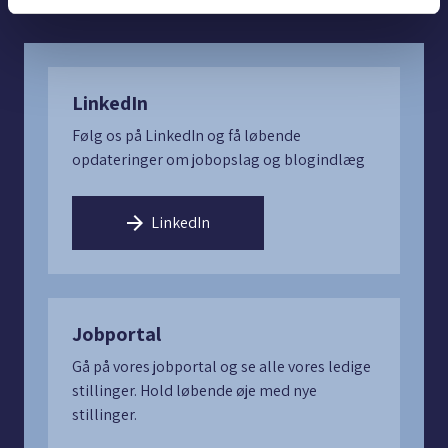
Læs hele indlægget
de har indsamlet fra din brug af deres tjenester. Du
samtykker til vores cookies, hvis du fortsætter med at
anvende vores hjemmeside.
LinkedIn
Følg os på LinkedIn og få løbende
opdateringer om jobopslag og blogindlæg
LinkedIn
Jobportal
Gå på vores jobportal og se alle vores ledige
stillinger. Hold løbende øje med nye
stillinger.