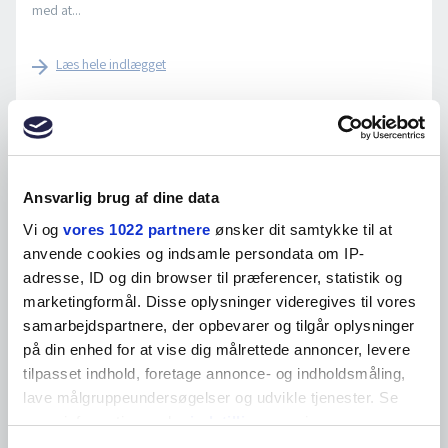
med at...
Læs hele indlægget
Bestyrelsen betyder mere end nogensinde
CEO’ens rolle er under forandring. Det samme er bestyrelsens, og
Ansvarlig brug af dine data
det stiller nye krav...
Vi og
vores 1022 partnere
ønsker dit samtykke til at
anvende cookies og indsamle persondata om IP-
Læs hele indlægget
adresse, ID og din browser til præferencer, statistik og
marketingformål. Disse oplysninger videregives til vores
samarbejdspartnere, der opbevarer og tilgår oplysninger
Fremtidens CEO er et fembenet lam
på din enhed for at vise dig målrettede annoncer, levere
Fremtidens kaos og konstante forandringer stiller flere krav til
tilpasset indhold, foretage annonce- og indholdsmåling,
toplederen, end én person nogensinde...
lave målgruppeundersøgelser og udvikle tjenester. Se
mere information under
indstillinger
og i vores
Læs hele indlægget
persondatapolitik. Du kan altid trække dit samtykke